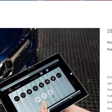
D
Ku
Pa
En
de
Ko
Fah
En
Ra